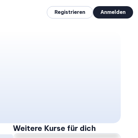
Registrieren
Anmelden
ASCO Update - Gynäkologische Malignome: Ovarialkarzinom, Zervix- und Vulvakarzinom, Endometriumkarzinom
Weitere Kurse für dich