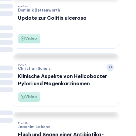
2 CME
Prof. Dr.
Dominik Bettenworth
Update zur Colitis ulcerosa
Video
2 CME
PD Dr.
+
1
Christian Schulz
Klinische Aspekte von Helicobacter
Pylori und Magenkarzinomen
Video
2 CME
Prof. Dr.
Joachim Labenz
Fluch und Segen einer Antibiotika-