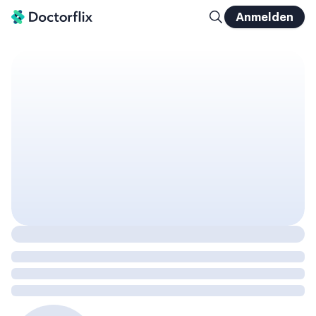
Anmelden
Adipositas in der Hausarztpraxis – kompakt erklärt: Die Basistherapie (Säule 3) & Digitale Helfer