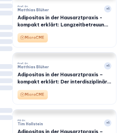
Prof. Dr.
+
1
Matthias Blüher
Adipositas in der Hausarztpraxis -
kompakt erklärt: Langzeitbetreuung
und Fazit
MicroCME
Prof. Dr.
+
1
Matthias Blüher
Adipositas in der Hausarztpraxis –
kompakt erklärt: Der interdisziplinäre
Ansatz – Wann überweisen?
MicroCME
PD Dr.
+
1
Tim Hollstein
Adipositas in der Hausarztpraxis –