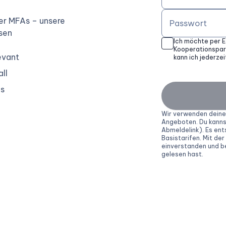
er MFAs – unsere
Passwort
esen
Ich möchte per 
Kooperationspart
evant
kann ich jederzei
ll
os
Wir verwenden deine 
Angeboten. Du kannst
Abmeldelink). Es en
Basistarifen. Mit der
einverstanden und b
gelesen hast.