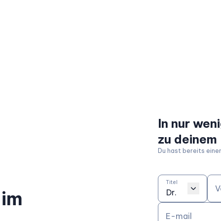
In nur we
zu deinem
Du hast bereits ein
Titel
V
 im
E-mail