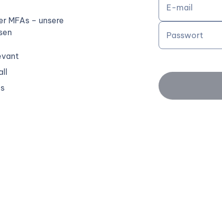
E-mail
er MFAs – unsere
esen
Passwort
evant
ll
os